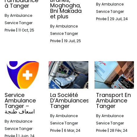
l’ambulance
Moghogha,
By
Ambulance
à Tanger
Bni Makada
Service Tanger
et plus
By
Ambulance
Privée
|
29
Juil, 24
Service Tanger
By
Ambulance
Privée
|
11
Oct, 25
Service Tanger
Privée
|
19
Juil, 25
Service
La Société
Transport En
Ambulance
D’Ambulances
Ambulance
Tanger –
Tanger
Tanger
اسعاف طنجة
By
Ambulance
By
Ambulance
By
Ambulance
Service Tanger
Service Tanger
Service Tanger
Privée
|
6
Mar, 24
Privée
|
28
Fév, 24
Privée
|
1
Juin, 24